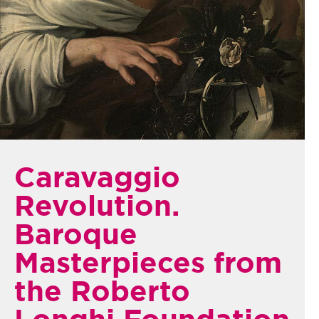
Caravaggio
Revolution.
Baroque
Masterpieces from
the Roberto